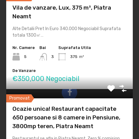
Vila de vanzare, Lux, 375 m², Piatra
Servicii
Neamt
Blog
Alte Detalii Pret In Euro 340.000 Negociabil Suprafata
totala 1300㎡…
Legal
Nr. Camere
Bai
Suprafata Utila
ANPC
5
3
375
m²
office@anpc.ro
De Vanzare
€350,000 Negociabil
Promovat
Ocazie unica! Restaurant capacitate
Program de Lucru
650 persoane si 8 camere in Pensiune,
3800mp teren, Piatra Neamt
L-V / 9:00-17:00
Restaurantul se afla in Piatra Neamt. Zero % comision.