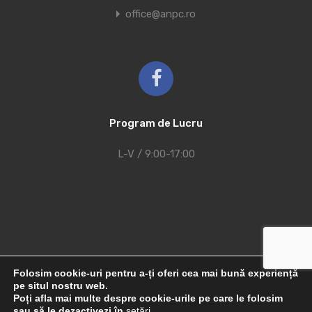
office@anpc.ro
Program de Lucru
L-V / 9:00-17:00
Folosim cookie-uri pentru a-ți oferi cea mai bună experiență
© 2021 - 2026 Etalon-Imobiliare.ro | Toate drepturile
pe situl nostru web.
Poți afla mai multe despre cookie-urile pe care le folosim
rezervate
sau să le dezactivezi în
setări
.