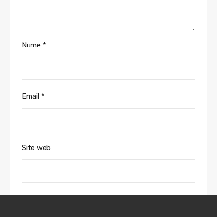
Nume
*
Email
*
Site web
Salvează-mi numele, emailul și site-ul web în
acest navigator pentru data viitoare când o să
comentez.