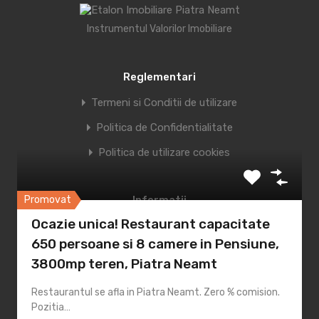
Instrumentul Valorilor Imobiliare
Reglementari
Acest site folosește Akismet pentru a reduce
spamul.
Află cum sunt procesate datele
Termeni si Conditii de utilizare
comentariilor tale
.
Politica de Confidentialitate
Politica de utilizare cookies
Proprietati Promovate
Promovat
Informatii
Ocazie unica! Restaurant capacitate
Despre Noi
650 persoane si 8 camere in Pensiune,
Servicii
3800mp teren, Piatra Neamt
Blog
Restaurantul se afla in Piatra Neamt. Zero % comision.
Pozitia…