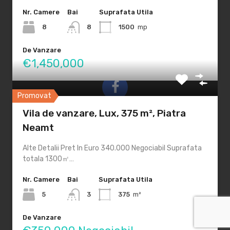
Legal
Nr. Camere
Bai
Suprafata Utila
ANPC
8
8
1500
mp
office@anpc.ro
De Vanzare
€1,450,000
Promovat
Vila de vanzare, Lux, 375 m², Piatra
Program de Lucru
Neamt
L-V / 9:00-17:00
Alte Detalii Pret In Euro 340.000 Negociabil Suprafata
totala 1300㎡…
Nr. Camere
Bai
Suprafata Utila
5
3
375
m²
De Vanzare