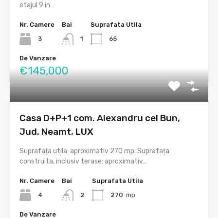
etajul 9 in…
Nr. Camere
Bai
Suprafata Utila
3
1
65
De Vanzare
€145,000
Casa D+P+1 com. Alexandru cel Bun,
Jud. Neamt, LUX
Suprafața utila: aproximativ 270 mp. Suprafața
construita, inclusiv terase: aproximativ…
Nr. Camere
Bai
Suprafata Utila
4
2
270
mp
De Vanzare