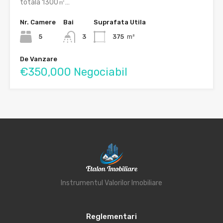
totala 1300㎡…
Nr. Camere
Bai
Suprafata Utila
5
3
375
m²
De Vanzare
€350,000 Negociabil
Instrumentul Valorilor Imobiliare
Reglementari